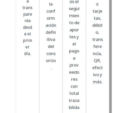
a
os el
la
s:
trans
segui
conf
tarje
pare
mien
orm
tas,
nte
to de
ación
débit
desd
apor
defin
o,
e el
tes y
itiva
trans
prim
el
del
fere
er
pago
cons
ncia,
día.
a
orcio
QR,
prov
.
efect
eedo
ivo y
res
más.
con
total
traza
bilida