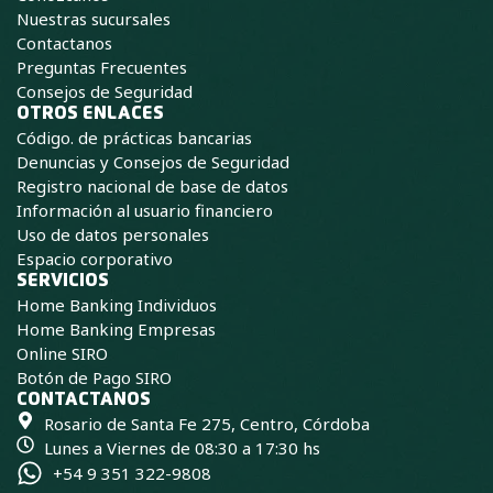
b
a
e
Nuestras sucursales
o
g
d
Contactanos
o
r
i
Preguntas Frecuentes
k
a
n
Consejos de Seguridad
m
OTROS ENLACES
Código. de prácticas bancarias
Denuncias y Consejos de Seguridad
Registro nacional de base de datos
Información al usuario financiero
Uso de datos personales
Espacio corporativo
SERVICIOS
Home Banking Individuos
Home Banking Empresas
Online SIRO
Botón de Pago SIRO
CONTACTANOS
Rosario de Santa Fe 275, Centro, Córdoba
Lunes a Viernes de 08:30 a 17:30 hs
+54 9 351 322-9808