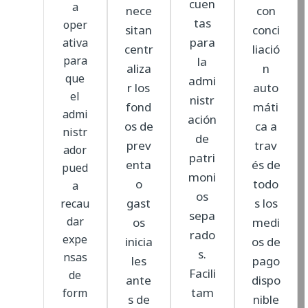
cuen
a
nece
con
tas
oper
sitan
conci
para
ativa
centr
liació
para
la
aliza
n
que
admi
r los
auto
el
nistr
fond
máti
admi
ación
os de
ca a
nistr
de
prev
trav
ador
patri
enta
és de
pued
moni
o
todo
a
os
gast
s los
recau
sepa
dar
os
medi
rado
expe
inicia
os de
s.
nsas
les
pago
Facili
de
ante
dispo
tam
form
s de
nible