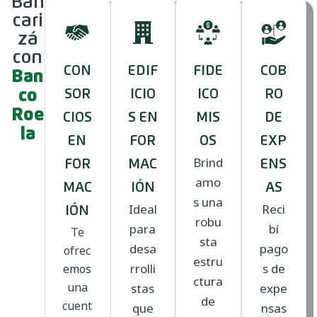
Ban
cari
zá
con
CON
EDIF
FIDE
COB
Ban
co
SOR
ICIO
ICO
RO
Roe
CIOS
S EN
MIS
DE
la
EN
FOR
OS
EXP
Brind
FOR
MAC
ENS
amo
MAC
IÓN
AS
s una
Ideal
Reci
IÓN
robu
para
bí
Te
sta
desa
pago
ofrec
estru
rrolli
s de
emos
ctura
una
stas
expe
de
cuent
que
nsas