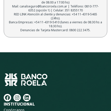
de 08:00 a 17:00 hs)
Mail: canalseguro@bancoroela.com.ar | Teléfono: 0810-777-
6352 (opción 1) | Celular: 351 8355170
RED LINK Atención al cliente y denuncias: +54 11-4319-5465
(24hs).
Banca Empresas: +54 11-4319-5410 (lunes a viernes de 08:30 hs a
18:30 hs).
Denuncias de Tarjeta Mastercard: 0800 222 3475.
F
I
L
a
n
i
INSTITUCIONAL
c
s
n
Conózcanos
e
t
k