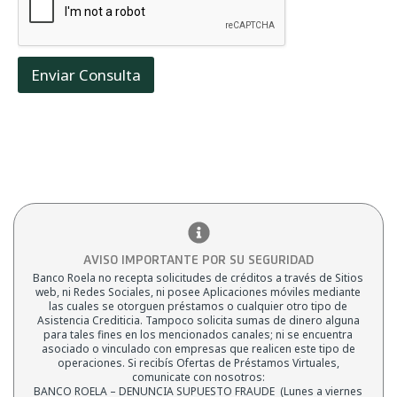
c
e
*
t
o
*
Enviar Consulta
AVISO IMPORTANTE POR SU SEGURIDAD
Banco Roela no recepta solicitudes de créditos a través de Sitios
web, ni Redes Sociales, ni posee Aplicaciones móviles mediante
las cuales se otorguen préstamos o cualquier otro tipo de
Asistencia Crediticia. Tampoco solicita sumas de dinero alguna
para tales fines en los mencionados canales; ni se encuentra
asociado o vinculado con empresas que realicen este tipo de
operaciones. Si recibís Ofertas de Préstamos Virtuales,
comunicate con nosotros:
BANCO ROELA – DENUNCIA SUPUESTO FRAUDE (Lunes a viernes