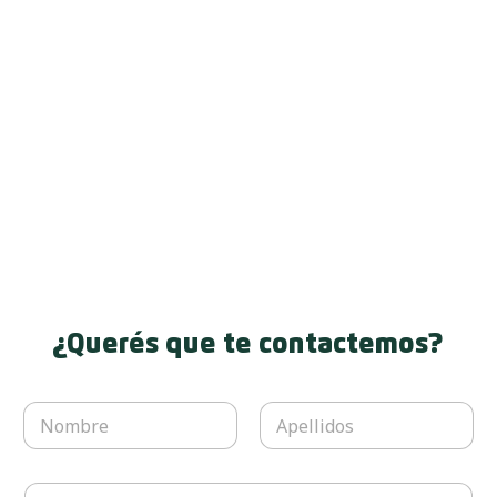
¿Querés que te contactemos?
N
o
m
Nombre
Apellidos
b
D
r