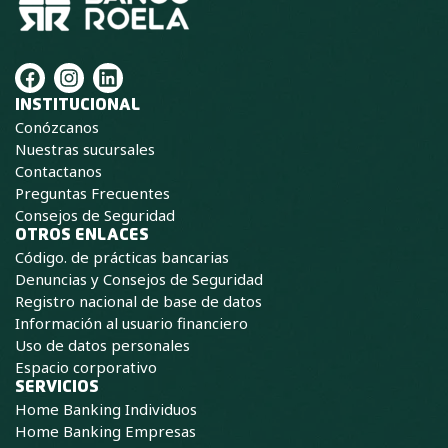
F
I
L
a
n
i
INSTITUCIONAL
c
s
n
Conózcanos
e
t
k
b
a
e
Nuestras sucursales
o
g
d
Contactanos
o
r
i
Preguntas Frecuentes
k
a
n
Consejos de Seguridad
m
OTROS ENLACES
Código. de prácticas bancarias
Denuncias y Consejos de Seguridad
Registro nacional de base de datos
Información al usuario financiero
Uso de datos personales
Espacio corporativo
SERVICIOS
Home Banking Individuos
Home Banking Empresas