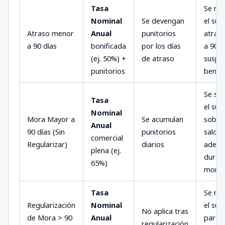
Tasa
Se ma
Nominal
Se devengan
el subs
Atraso menor
Anual
punitorios
atras
a 90 días
bonificada
por los días
a 90 d
(ej. 50%) +
de atraso
suspe
punitorios
benefi
Se su
Tasa
el sub
Nominal
Mora Mayor a
Se acumulan
sobre 
Anual
90 días (Sin
punitorios
saldo
comercial
Regularizar)
diarios
adeu
plena (ej.
durant
65%)
mora
Tasa
Se re
Regularización
Nominal
el sub
No aplica tras
de Mora > 90
Anual
partir
regularización