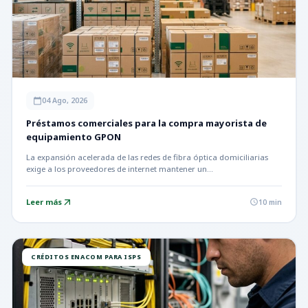
04 Ago, 2026
calendar_today
Préstamos comerciales para la compra mayorista de
equipamiento GPON
La expansión acelerada de las redes de fibra óptica domiciliarias
exige a los proveedores de internet mantener un…
Leer más
arrow_outward
10 min
schedule
CRÉDITOS ENACOM PARA ISPS