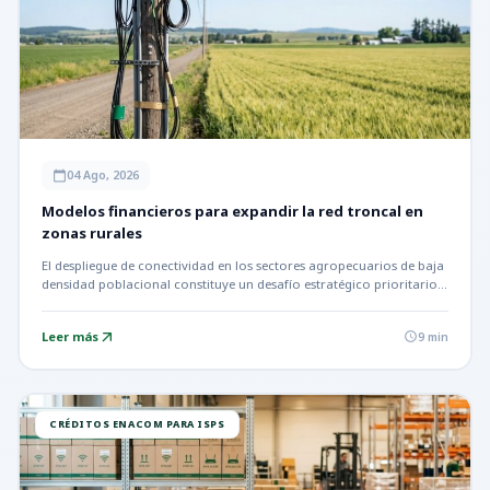
04 Ago, 2026
calendar_today
Modelos financieros para expandir la red troncal en
zonas rurales
El despliegue de conectividad en los sectores agropecuarios de baja
densidad poblacional constituye un desafío estratégico prioritario
en…
Leer más
arrow_outward
9 min
schedule
CRÉDITOS ENACOM PARA ISPS