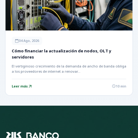
04 Ago, 2026
calendar_today
Cómo financiar la actualización de nodos, OLT y
servidores
El vertiginoso crecimiento de la demanda de ancho de banda obliga
a los proveedores de internet a renovar…
Leer más
arrow_outward
10 min
schedule