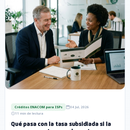
Créditos ENACOM para ISPs
04 Jul, 2026
calendar_today
11 min de lectura
schedule
Qué pasa con la tasa subsidiada si la