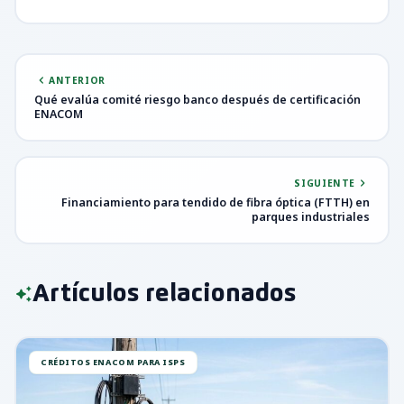
chevron_left
ANTERIOR
Qué evalúa comité riesgo banco después de certificación
ENACOM
chevron_right
SIGUIENTE
Financiamiento para tendido de fibra óptica (FTTH) en
parques industriales
Artículos relacionados
auto_awesome
CRÉDITOS ENACOM PARA ISPS