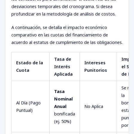
desviaciones temporales del cronograma. Si desea
profundizar en la metodología de análisis de costos.
A continuación, se detalla el impacto económico
comparativo en las cuotas del financiamiento de
acuerdo al estatus de cumplimiento de las obligaciones.
Tasa de
Impa
Estado de la
Intereses
Interés
el Su
Cuota
Punitorios
Aplicada
de F
Se ma
Tasa
la
Nominal
Al Día (Pago
bonifi
Anual
No Aplica
Puntual)
estata
bonificada
punto
(ej. 50%)
porce